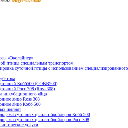
 нашем
Telegram-канале
озы «Эколайнер»
ной птицы специальным транспортом
ировка суточной птицы с использованием специализированного
убатора
суточный Кобб500 (COBB500)
уточный Росс 308 (Ross 308)
а инкубационного яйца
нное яйцо Ross 308
нное яйцо Кобб 500
ных цыплят
родажа суточных цыплят бройлеров Кобб 500
родажа суточных цыплят бройлеров Росс 308
гистические услуги