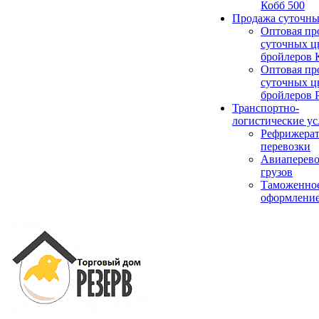
Кобб 500
Продажа суточны
Оптовая пр
суточных ц
бройлеров 
Оптовая пр
суточных ц
бройлеров 
Транспортно-
логистические ус
Рефрижера
перевозки
Авиаперево
грузов
Таможенно
оформлени