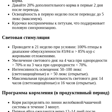
корма.
Давайте 20% дополнительного корма в первые 2 дня
после перевода.
Освещённость в первую неделю после перевода: до 5
люкс (максимум).
Курочки восприимчивы к петухам, что поддерживает
половую синхронизацию.
Световая стимуляция
Проводите в 21 неделю при условии: 100% птицы в
диапазоне обмускуленности #3/#4 и > 85% кур с
жировыми отложениями.
Увеличение светового дня: на 4 часа при однородности
> 70% и на 3 часа при однородности < 70%.
Интенсивность освещения: 50–100 люкс
(светозащищённые) и > 50 люкс (открытые).
Максимальная продолжительность светового дня: 14
часов (светозащищённые) и 16 часов (открытые).
Программа кормления (в продуктивный период)
Корм распределять по линии желобковой/чашечной
системы в течение 3 минут.
Первые яйца ожидаются через 12–14 дней после