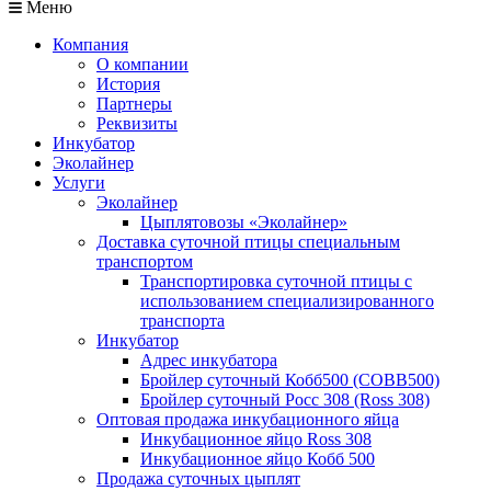
Меню
Компания
О компании
История
Партнеры
Реквизиты
Инкубатор
Эколайнер
Услуги
Эколайнер
Цыплятовозы «Эколайнер»
Доставка суточной птицы специальным
транспортом
Транспортировка суточной птицы с
использованием специализированного
транспорта
Инкубатор
Адрес инкубатора
Бройлер суточный Кобб500 (COBB500)
Бройлер суточный Росс 308 (Ross 308)
Оптовая продажа инкубационного яйца
Инкубационное яйцо Ross 308
Инкубационное яйцо Кобб 500
Продажа суточных цыплят