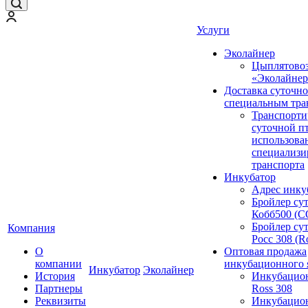
Услуги
Эколайнер
Цыплятово
«Эколайнер
Доставка суточн
специальным тра
Транспорти
суточной п
использова
специализи
транспорта
Инкубатор
Адрес инку
Бройлер су
Кобб500 (
Бройлер су
Компания
Росс 308 (R
О
Оптовая продажа
компании
инкубационного 
Инкубатор
Эколайнер
История
Инкубацио
Партнеры
Ross 308
Реквизиты
Инкубацио