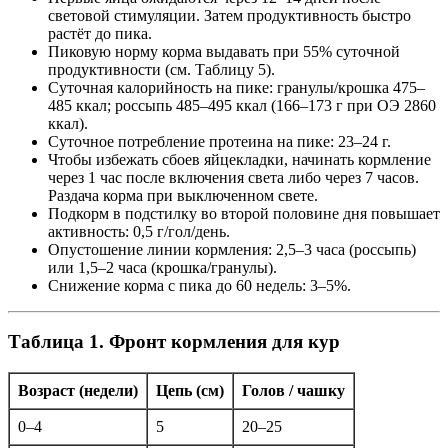
световой стимуляции. Затем продуктивность быстро
растёт до пика.
Пиковую норму корма выдавать при 55% суточной
продуктивности (см. Таблицу 5).
Суточная калорийность на пике: гранулы/крошка 475–
485 ккал; россыпь 485–495 ккал (166–173 г при ОЭ 2860
ккал).
Суточное потребление протеина на пике: 23–24 г.
Чтобы избежать сбоев яйцекладки, начинать кормление
через 1 час после включения света либо через 7 часов.
Раздача корма при выключенном свете.
Подкорм в подстилку во второй половине дня повышает
активность: 0,5 г/гол/день.
Опустошение линии кормления: 2,5–3 часа (россыпь)
или 1,5–2 часа (крошка/гранулы).
Снижение корма с пика до 60 недель: 3–5%.
Таблица 1. Фронт кормления для кур
Возраст (недели)
Цепь (см)
Голов / чашку
0–4
5
20–25