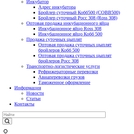
Инкубатор
Адрес инкубатора
Бройлер суточный Кобб500 (COBB500)
Бройлер суточный Росс 308 (Ross 308)
Оптовая продажа инкубационного яйца
Инкубационное яйцо Ross 308
Инкубационное яйцо Кобб 500
Продажа суточных цыплят
Оптовая продажа суточных цыплят
бройлеров Кобб 500
Оптовая продажа суточных цыплят
бройлеров Росс 308
Транспортно-логистические услуги
Рефрижераторные перевозки
Авиаперевозки грузов
Таможенное оформление
Информация
Новости
Статьи
Контакты