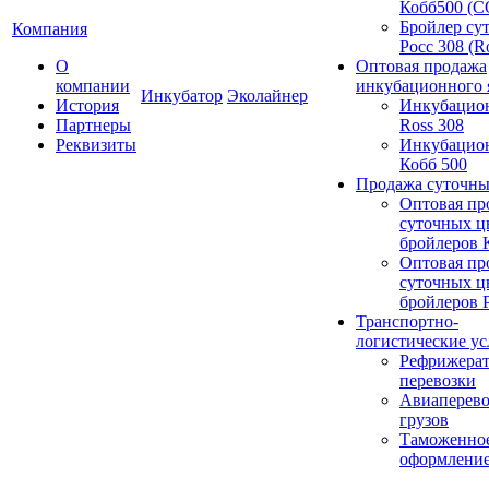
Кобб500 (
Бройлер су
Компания
Росс 308 (R
О
Оптовая продажа
компании
инкубационного 
Инкубатор
Эколайнер
История
Инкубацио
Партнеры
Ross 308
Реквизиты
Инкубацио
Кобб 500
Продажа суточны
Оптовая пр
суточных ц
бройлеров 
Оптовая пр
суточных ц
бройлеров 
Транспортно-
логистические ус
Рефрижера
перевозки
Авиаперево
грузов
Таможенно
оформлени