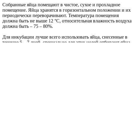
Собранные яйца помещают в чистое, сухое и прохладное
помещение. Яйца хранятся в горизонтальном положении и их
периодически переворачивают. Температура помещения
должна быть не выше 12 °С, относительная влажность воздуха
должна быть – 75 – 80%.
Для инкубации лучше всего использовать яйца, снесенные в
течение 5 – 7 дней, специально для этих целей отбирают яйца
правильной формы и без дефектов (трещин, шероховатость,
известковые наросты), не очень большие и не очень
маленькие. Если яйцо загрязнено более чем на 50%, его
аккуратно моют, стараясь не повредить верхнюю оболочку –
кутикулу, которая покрывает скорлупу.
Комментарии
Загрузка комментариев...
Назад к списку
Следующая статья
Категории
Бизнес-советы
6
Инкубация
0
Повышение продаж
1
Условия хранения
0