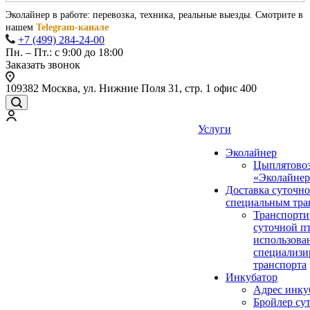
Эколайнер в работе: перевозка, техника, реальные выезды. Смотрите в
нашем
Telegram-канале
+7 (499) 284-24-00
Пн. – Пт.: с 9:00 до 18:00
Заказать звонок
109382 Москва, ул. Нижние Поля 31, стр. 1 офис 400
Услуги
Эколайнер
Цыплятово
«Эколайнер
Доставка суточн
специальным тра
Транспорти
суточной п
использова
специализи
транспорта
Инкубатор
Адрес инку
Бройлер су