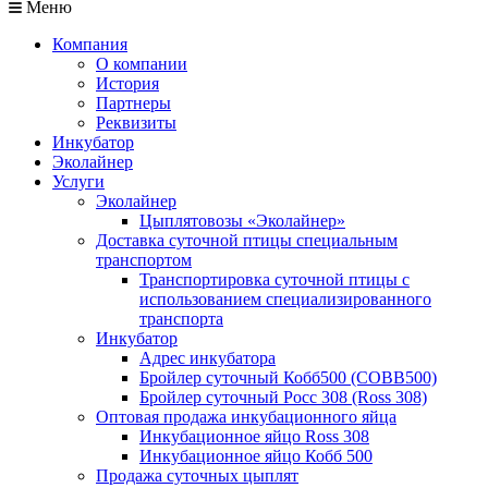
Меню
Компания
О компании
История
Партнеры
Реквизиты
Инкубатор
Эколайнер
Услуги
Эколайнер
Цыплятовозы «Эколайнер»
Доставка суточной птицы специальным
транспортом
Транспортировка суточной птицы с
использованием специализированного
транспорта
Инкубатор
Адрес инкубатора
Бройлер суточный Кобб500 (COBB500)
Бройлер суточный Росс 308 (Ross 308)
Оптовая продажа инкубационного яйца
Инкубационное яйцо Ross 308
Инкубационное яйцо Кобб 500
Продажа суточных цыплят