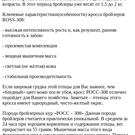
возраста. В этот период бройлеры уже весят от 1,5 до 2 кг.
Ключевые характеристики(особенности) кросса бройлеров
ROSS-308:
- высокая интенсивность роста и, как результат, ранняя
готовность к забою
- приземистая комплекция
- мощная мышечная масса
- светлая (не жёлтая) кожа
- стабильная производительность
Если широкая грудка этой птицы для Вас важнее, чем
«бледный» цвет кожи после убоя, кросс РОСС-308 отлично
подойдет для Вашего хозяйства. Заметьте – птенцы этого
кросса имеют однородный, чисто-желтый окрас.
Порода бройлерных кур «РОСС – 308» Данная порода
бройлеров считается практически уникальной. В среднем за
24 часа при хорошем кормлении и содержании птицы, вес
прирастает на 55 грамм. Мышечная масса этого вида
формируется еще в начальном периоде роста птицы. Период