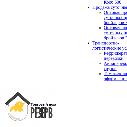
Кобб 500
Продажа суточны
Оптовая пр
суточных ц
бройлеров 
Оптовая пр
суточных ц
бройлеров 
Транспортно-
логистические ус
Рефрижера
перевозки
Авиаперево
грузов
Таможенно
оформлени