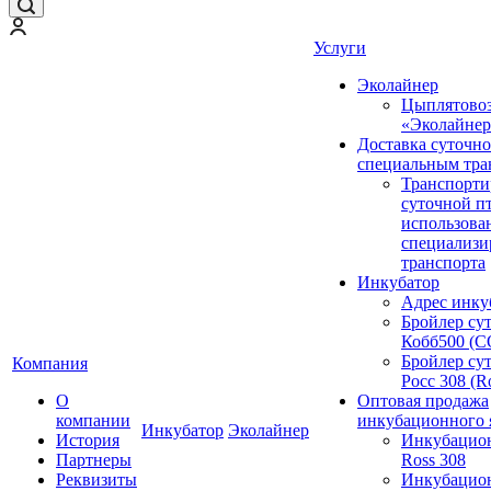
Услуги
Эколайнер
Цыплятово
«Эколайнер
Доставка суточн
специальным тра
Транспорти
суточной п
использова
специализи
транспорта
Инкубатор
Адрес инку
Бройлер су
Кобб500 (
Бройлер су
Компания
Росс 308 (R
О
Оптовая продажа
компании
инкубационного 
Инкубатор
Эколайнер
История
Инкубацио
Партнеры
Ross 308
Реквизиты
Инкубацио