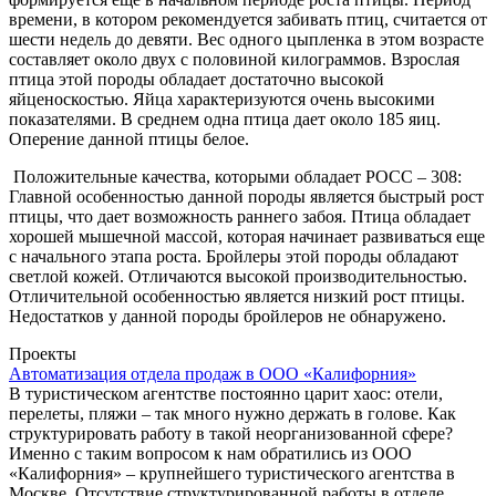
времени, в котором рекомендуется забивать птиц, считается от
шести недель до девяти. Вес одного цыпленка в этом возрасте
составляет около двух с половиной килограммов. Взрослая
птица этой породы обладает достаточно высокой
яйценоскостью. Яйца характеризуются очень высокими
показателями. В среднем одна птица дает около 185 яиц.
Оперение данной птицы белое.
Положительные качества, которыми обладает РОСС – 308:
Главной особенностью данной породы является быстрый рост
птицы, что дает возможность раннего забоя. Птица обладает
хорошей мышечной массой, которая начинает развиваться еще
с начального этапа роста. Бройлеры этой породы обладают
светлой кожей. Отличаются высокой производительностью.
Отличительной особенностью является низкий рост птицы.
Недостатков у данной породы бройлеров не обнаружено.
Проекты
Автоматизация отдела продаж в ООО «Калифорния»
В туристическом агентстве постоянно царит хаос: отели,
перелеты, пляжи – так много нужно держать в голове. Как
структурировать работу в такой неорганизованной сфере?
Именно с таким вопросом к нам обратились из ООО
«Калифорния» – крупнейшего туристического агентства в
Москве. Отсутствие структурированной работы в отделе