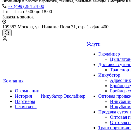
Эколайнер в работе: перевозка, техника, реальные выезды. Смотрите в
+7 (499) 284-24-00
Пн. – Пт.: с 9:00 до 18:00
Заказать звонок
109382 Москва, ул. Нижние Поля 31, стр. 1 офис 400
Услуги
Эколайнер
Цыплятов
Доставка суточ
Транспорт
Инкубатор
Адрес инк
Компания
Бройлер 
О компании
Бройлер с
История
Инкубатор
Эколайнер
Оптовая продаж
Партнеры
Инкубацио
Реквизиты
Инкубацио
Продажа суточ
Оптовая п
Оптовая п
Транспортно-ло