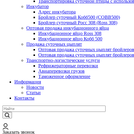
Транспортировка суточной птицы с использо
Инкубатор
Адрес инкубатора
Бройлер суточный Кобб500 (COBB500)
Бройлер суточный Росс 308 (Ross 308)
Оптовая продажа инкубационного яйца
Инкубационное яйцо Ross 308
Инкубационное яйцо Кобб 500
Продажа суточных цыплят
Оптовая продажа суточных цыплят бройлеров
Оптовая продажа суточных цыплят бройлеров
Транспортно-логистические услуги
Рефрижераторные перевозки
Авиаперевозки грузов
Таможенное оформление
Информация
Новости
Статьи
Контакты
Заказать звонок