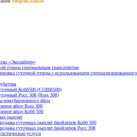
 нашем
Telegram-канале
озы «Эколайнер»
ной птицы специальным транспортом
ировка суточной птицы с использованием специализированного
убатора
суточный Кобб500 (COBB500)
уточный Росс 308 (Ross 308)
а инкубационного яйца
нное яйцо Ross 308
нное яйцо Кобб 500
ных цыплят
родажа суточных цыплят бройлеров Кобб 500
родажа суточных цыплят бройлеров Росс 308
гистические услуги