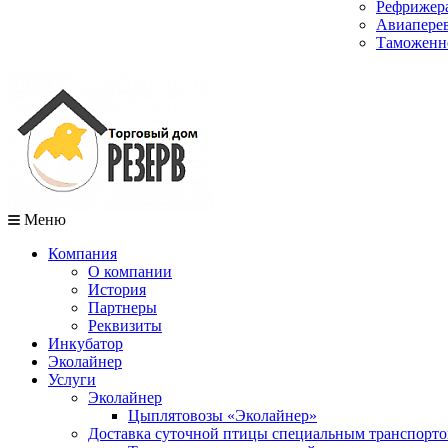
Рефрижера
Авиаперев
Таможенн
Меню
Компания
О компании
История
Партнеры
Реквизиты
Инкубатор
Эколайнер
Услуги
Эколайнер
Цыплятовозы «Эколайнер»
Доставка суточной птицы специальным транспорт