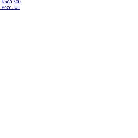
 Кобб 500
 Росс 308